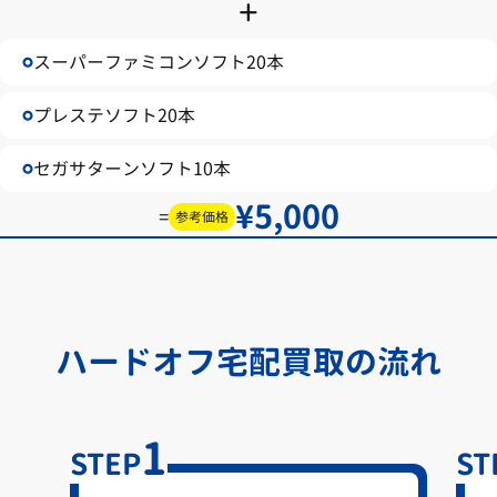
+
スーパーファミコンソフト20本
プレステソフト20本
セガサターンソフト10本
5,000
=
参考価格
ハードオフ宅配買取の流れ
1
STEP
ST